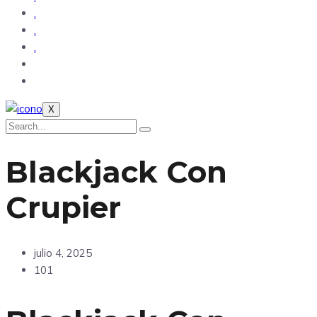
.
.
.
X
Blackjack Con
Crupier
julio 4, 2025
101