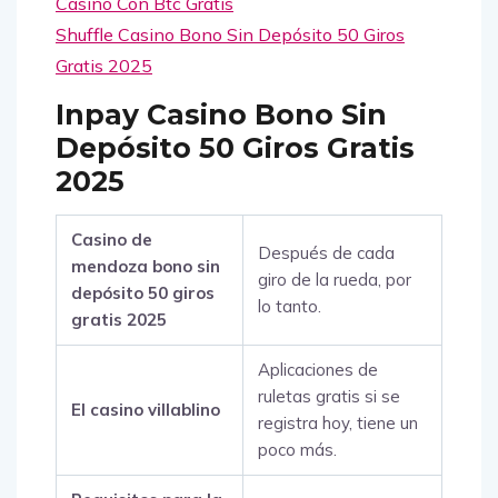
Casino Con Btc Gratis
Shuffle Casino Bono Sin Depósito 50 Giros
Gratis 2025
Inpay Casino Bono Sin
Depósito 50 Giros Gratis
2025
Casino de
Después de cada
mendoza bono sin
giro de la rueda, por
depósito 50 giros
lo tanto.
gratis 2025
Aplicaciones de
ruletas gratis si se
El casino villablino
registra hoy, tiene un
poco más.