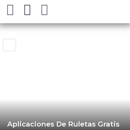
Aplicaciones De Ruletas Gratis