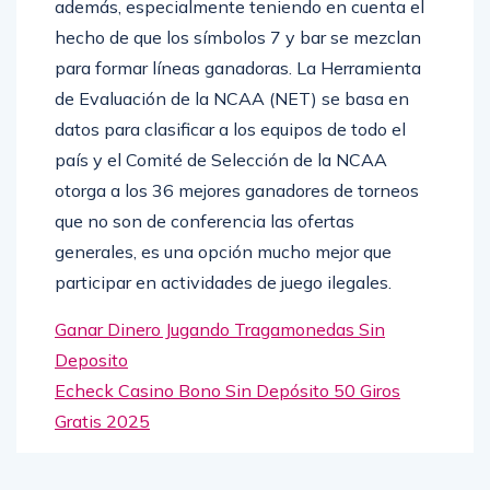
además, especialmente teniendo en cuenta el
hecho de que los símbolos 7 y bar se mezclan
para formar líneas ganadoras. La Herramienta
de Evaluación de la NCAA (NET) se basa en
datos para clasificar a los equipos de todo el
país y el Comité de Selección de la NCAA
otorga a los 36 mejores ganadores de torneos
que no son de conferencia las ofertas
generales, es una opción mucho mejor que
participar en actividades de juego ilegales.
Ganar Dinero Jugando Tragamonedas Sin
Deposito
Echeck Casino Bono Sin Depósito 50 Giros
Gratis 2025