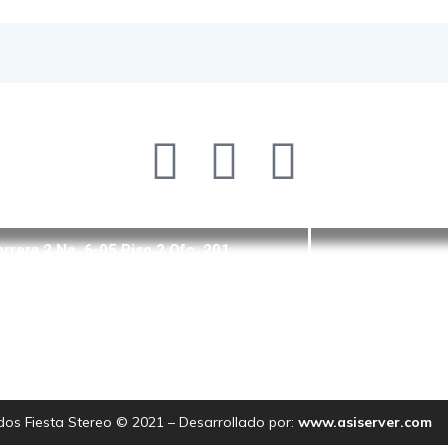
rrera 2 No. 6-05 Piso 2 Ofc. 201
DESCAR
 Plata Huila
iesta95.8@hotmail.com
Android
21 688 20 00
os Fiesta Stereo © 2021 – Desarrollado por:
www.asiserver.com