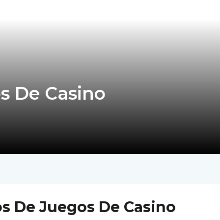
os De Casino
os De Juegos De Casino